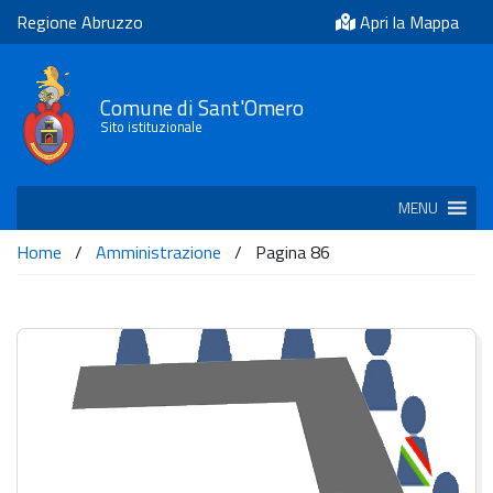
Regione Abruzzo
Apri la Mappa
Comune di Sant'Omero
Sito istituzionale
MENU
Home
/
Amministrazione
/
Pagina 86