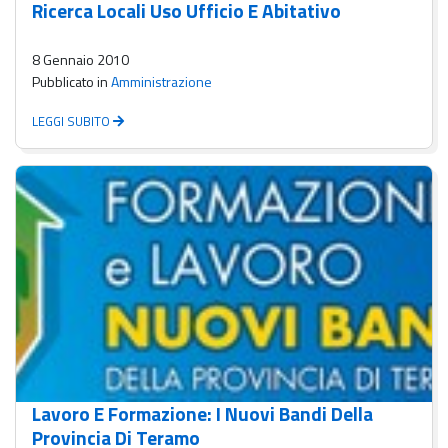
Ricerca Locali Uso Ufficio E Abitativo
8 Gennaio 2010
Pubblicato in
Amministrazione
LEGGI SUBITO
Lavoro E Formazione: I Nuovi Bandi Della
Provincia Di Teramo