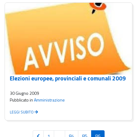
Elezioni europee, provinciali e comunali 2009
30 Giugno 2009
Pubblicato in
Amministrazione
LEGGI SUBITO
Pagina
Pagina
Pagina
Pagina
1
…
84
85
86