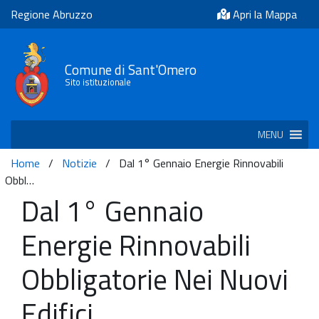
Regione Abruzzo
Apri la Mappa
Comune di Sant'Omero
Sito istituzionale
MENU
Home
/
Notizie
/
Dal 1° Gennaio Energie Rinnovabili
Obbl…
Dal 1° Gennaio
Energie Rinnovabili
Obbligatorie Nei Nuovi
Edifici