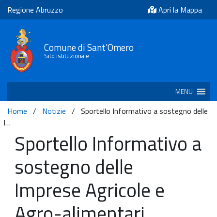
Regione Abruzzo
Apri la Mappa
Comune di Sant'Omero
Sito istituzionale
MENU
Home
/
Notizie
/
Sportello Informativo a sostegno delle
I…
Sportello Informativo a
sostegno delle
Imprese Agricole e
Agro-alimentari