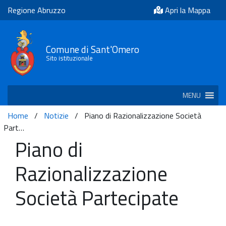
Regione Abruzzo
Apri la Mappa
Comune di Sant'Omero
Sito istituzionale
MENU
Home
/
Notizie
/
Piano di Razionalizzazione Società
Part…
Piano di
Razionalizzazione
Società Partecipate