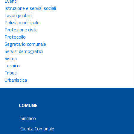
Eventi
Istruzione e servizi sociali
Lavori pubblici
Polizia municipale
Protezione civile
Protocollo
Segretario comunale
Servizi demografici
Sisma
Tecnico
Tributi
Urbanistica
COMUNE
Sindaco
Giunta Comunale