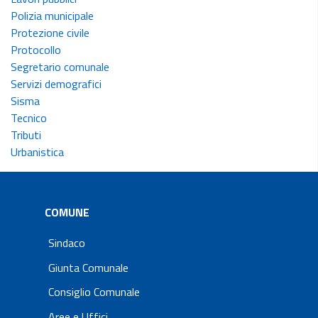
Polizia municipale
Protezione civile
Protocollo
Segretario comunale
Servizi demografici
Sisma
Tecnico
Tributi
Urbanistica
COMUNE
Sindaco
Giunta Comunale
Consiglio Comunale
Aree e Uffici