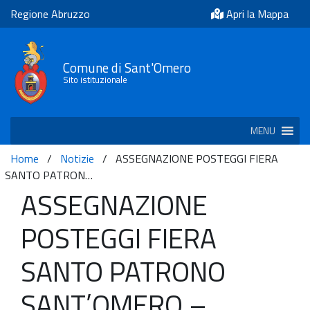
Regione Abruzzo
Apri la Mappa
Comune di Sant'Omero
Sito istituzionale
MENU
Home
/
Notizie
/
ASSEGNAZIONE POSTEGGI FIERA
SANTO PATRON…
ASSEGNAZIONE
POSTEGGI FIERA
SANTO PATRONO
SANT’OMERO –