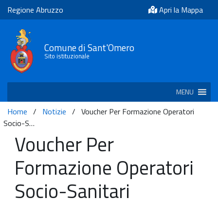
Regione Abruzzo
Apri la Mappa
Comune di Sant'Omero
Sito istituzionale
MENU
Home
/
Notizie
/
Voucher Per Formazione Operatori
Socio-S…
Voucher Per
Formazione Operatori
Socio-Sanitari