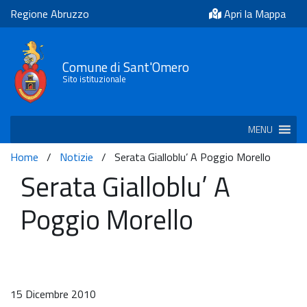
Regione Abruzzo
Apri la Mappa
Comune di Sant'Omero
Sito istituzionale
MENU
Home
/
Notizie
/
Serata Gialloblu’ A Poggio Morello
Serata Gialloblu’ A
Poggio Morello
15 Dicembre 2010