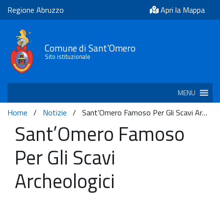
Regione Abruzzo
Apri la Mappa
Comune di Sant'Omero
Sito istituzionale
MENU
Home
/
Notizie
/
Sant’Omero Famoso Per Gli Scavi Ar…
Sant’Omero Famoso
Per Gli Scavi
Archeologici