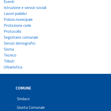
Eventi
Istruzione e servizi sociali
Lavori pubblici
Polizia municipale
Protezione civile
Protocollo
Segretario comunale
Servizi demografici
Sisma
Tecnico
Tributi
Urbanistica
COMUNE
Sindaco
Giunta Comunale