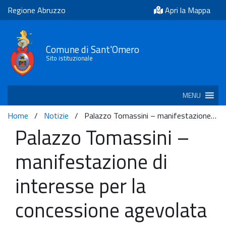
Regione Abruzzo
Apri la Mappa
Comune di Sant'Omero
Sito istituzionale
MENU
Home
/
Notizie
/
Palazzo Tomassini – manifestazione…
Palazzo Tomassini –
manifestazione di
interesse per la
concessione agevolata