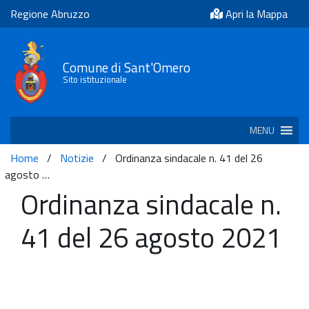
Regione Abruzzo
Apri la Mappa
Comune di Sant'Omero
Sito istituzionale
MENU
Home
/
Notizie
/
Ordinanza sindacale n. 41 del 26
agosto …
Ordinanza sindacale n.
41 del 26 agosto 2021