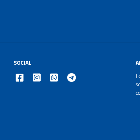
SOCIAL
A
I 
s
c