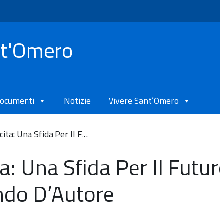
nt'Omero
ocumenti
Notizie
Vivere Sant’Omero
cita: Una Sfida Per Il F…
a: Una Sfida Per Il Futur
ndo D’Autore