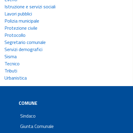
Istruzione e servizi sociali
Lavori pubblici
Polizia municipale
Protezione civile
Protocollo
Segretario comunale
Servizi demografici
Sisma
Tecnico
Tributi
Urbanistica
COMUNE
Sindaco
Giunta Comunale