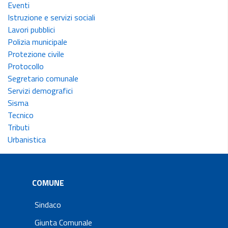
Eventi
Istruzione e servizi sociali
Lavori pubblici
Polizia municipale
Protezione civile
Protocollo
Segretario comunale
Servizi demografici
Sisma
Tecnico
Tributi
Urbanistica
COMUNE
Sindaco
Giunta Comunale