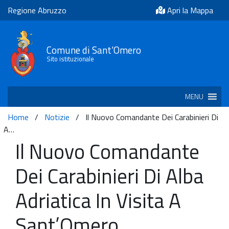
Regione Abruzzo
Apri la Mappa
Comune di Sant'Omero
Sito istituzionale
MENU
Home
/
Notizie
/
Il Nuovo Comandante Dei Carabinieri Di
A…
Il Nuovo Comandante
Dei Carabinieri Di Alba
Adriatica In Visita A
Sant’Omero