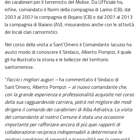
dei carabinieri per il terremoto del Molise. Da Ufficiale ha,
infine, comandato il Norm della compagnia di Larino (CB); dal
2003 al 2007 la compagnia di Bojano (CB) e dal 2007 al 2013
la compagnia di Baiano (AV), misurandosi anche con le attività
dei locali clan camorristici.
Nel corso della visita a Sant’Omero il Comandante Iacuzio ha
avuto modo di conoscere il Sindaco, Alberto Pompizi, il quale
gli ha illustrato la storia e le bellezze del territorio
santomerese.
“
Faccio i migliori auguri –
ha commentato il Sindaco di
Sant’Omero, Alberto Pompizi
– al nuovo comandante che,
con la grande esperienza e professionalità acquisite nel corso
della sua ragguardevole carriera, potrà nel migliore dei modi
dirigere il comando dei carabinieri di Alba Adriatica. La visita
del comandante al nostro Comune è stata una occasione
importante per rafforzare ancora di più quei rapporti di
collaborazione reciproca indispensabili a determinare le
migliori condizioni di serenità e tranquillità per la comunità