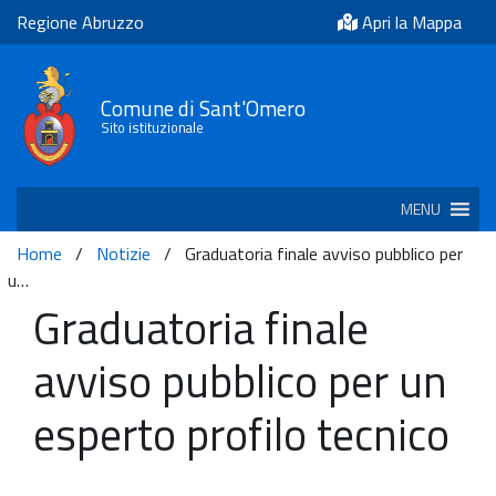
Regione Abruzzo
Apri la Mappa
Comune di Sant'Omero
Sito istituzionale
MENU
Home
/
Notizie
/
Graduatoria finale avviso pubblico per
u…
Graduatoria finale
avviso pubblico per un
esperto profilo tecnico