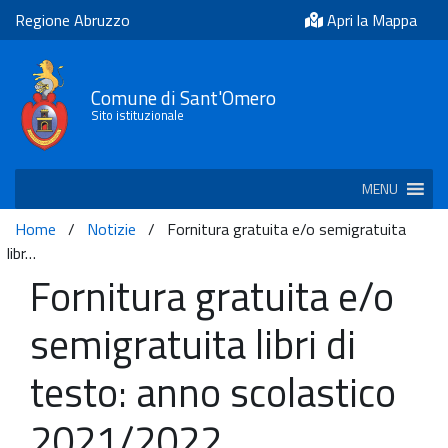
Regione Abruzzo
Apri la Mappa
Comune di Sant'Omero
Sito istituzionale
MENU
Home
/
Notizie
/
Fornitura gratuita e/o semigratuita
libr…
Fornitura gratuita e/o
semigratuita libri di
testo: anno scolastico
2021/2022