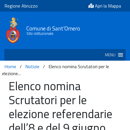
Regione Abruzzo
Apri la Mappa
Comune di Sant'Omero
Sito istituzionale
MENU
Home
/
Notizie
/
Elenco nomina Scrutatori per le
elezione…
Elenco nomina
Scrutatori per le
elezione referendarie
dell’8 e del 9 giugno