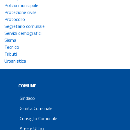
Polizia municipale
Protezione civile
Protocollo
Segretario comunale
Servizi demografici
Sisma
Tecnico
Tributi
Urbanistica
COMUNE
Sindaco
Giunta Comunale
Consiglio Comunale
Aree e Uffici