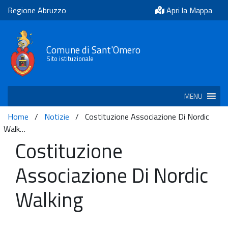
Regione Abruzzo
Apri la Mappa
Comune di Sant'Omero
Sito istituzionale
MENU
Home
/
Notizie
/
Costituzione Associazione Di Nordic
Walk…
Costituzione
Associazione Di Nordic
Walking