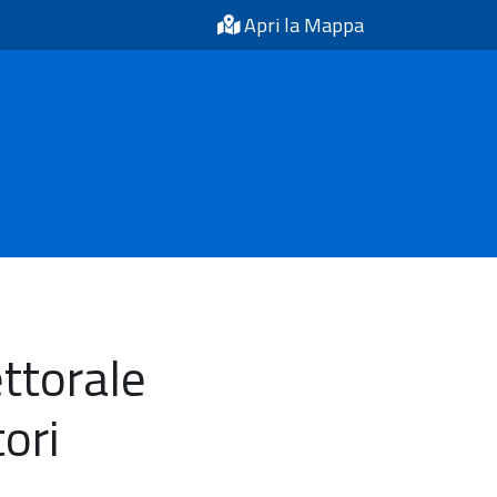
Apri la Mappa
ttorale
ori