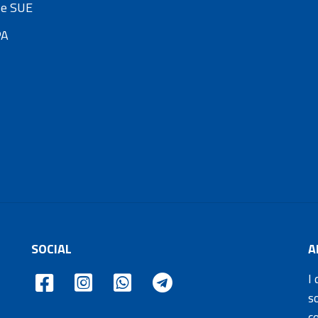
e SUE
PA
SOCIAL
A
I 
s
c