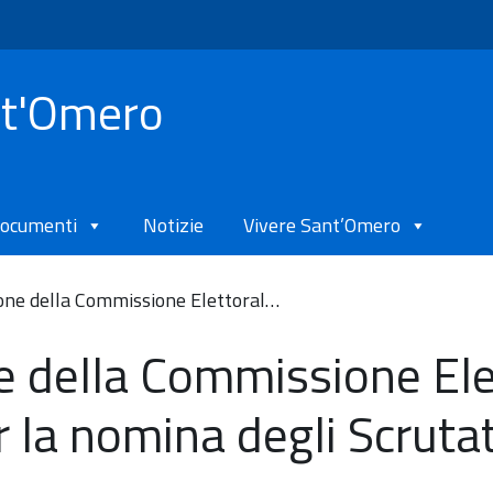
nt'Omero
ocumenti
Notizie
Vivere Sant’Omero
one della Commissione Elettoral…
 della Commissione Ele
 la nomina degli Scrutat