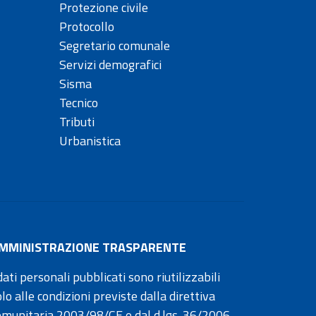
Protezione civile
Protocollo
Segretario comunale
Servizi demografici
Sisma
Tecnico
Tributi
Urbanistica
MMINISTRAZIONE TRASPARENTE
dati personali pubblicati sono riutilizzabili
olo alle condizioni previste dalla direttiva
omunitaria 2003/98/CE e dal
d.lgs.
36/2006