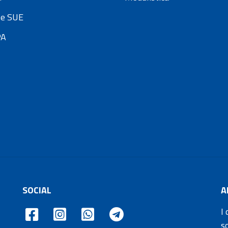
e SUE
PA
SOCIAL
A
I 
s