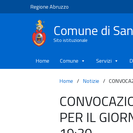
Regione Abruzzo
Comune di Sa
Sito istituzionale
Home
Comune
Servizi
D
Home
/
Notizie
/
CONVOCAZ
CONVOCAZI
PER IL GIO