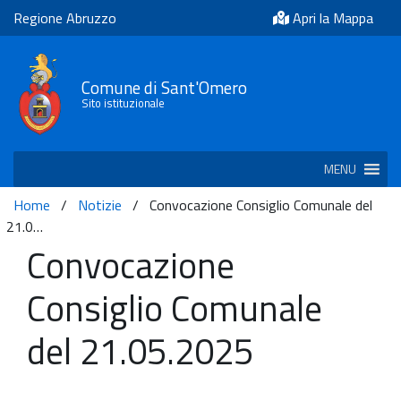
Regione Abruzzo
Apri la Mappa
Comune di Sant'Omero
Sito istituzionale
MENU
Home
/
Notizie
/
Convocazione Consiglio Comunale del
21.0…
Convocazione
Consiglio Comunale
del 21.05.2025