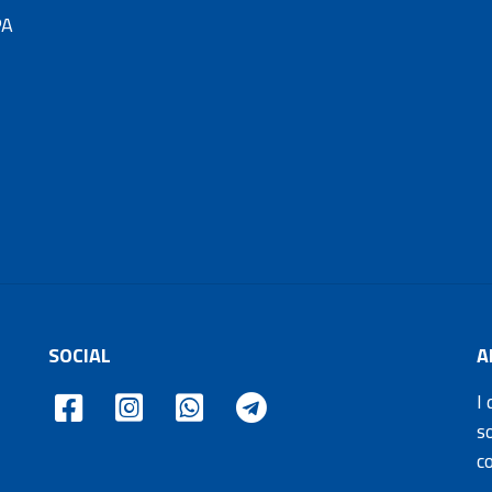
PA
SOCIAL
A
I 
s
c