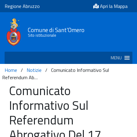
Regione Abruzzo
Apri la Mappa
Comune di Sant'Omero
Sito istituzionale
MENU
Home
/
Notizie
/
Comunicato Informativo Sul
Referendum Ab…
Comunicato
Informativo Sul
Referendum
Abrogativo Del 17