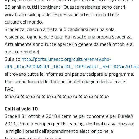
35 anni) in tutti i continenti. Queste residenze sono centri
vocati allo sviluppo dell’espressione artistica in tutte le
culture del mondo.
Scadenza: ciascun artista può candidarsi per una sola
residenza, ognuna delle quali ha fissato una propria scadenza.
Attualmente sono tutte aperte (in genere da metà ottobre a
metà novembre).
Sul sito
http://portal.unesco.org/culture/en/ev.php-
URL_ID=25909&URL_DO=DO_TOPIC&URL_SECTION=201.ht
si trovano tutte le informazioni per partecipare al programma.
Raccomandiamo la lettura anche della pagina dedicata alle
FAQ.
ω ω ω ω ω ω ω ω ω ω ω ω ω ω ω ω ω ω ω ω
Colti al volo 10
Scade il 31 ottobre 2010 il termine per concorrere per EureleA
2011, Premio Europeo per l’E-learning, destinato a valorizzare
le migliori prassi dell’apprendimento elettronico nella
formazione e nell’istruzione.