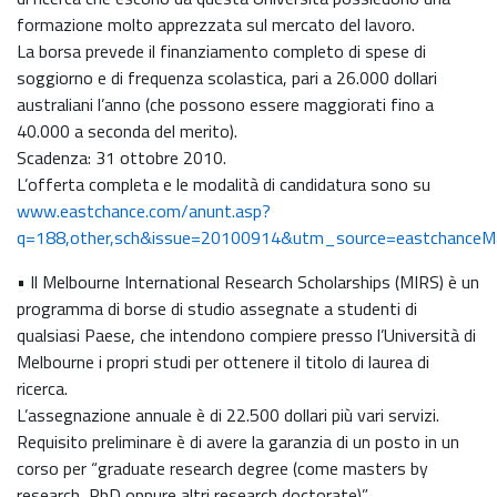
formazione molto apprezzata sul mercato del lavoro.
La borsa prevede il finanziamento completo di spese di
soggiorno e di frequenza scolastica, pari a 26.000 dollari
australiani l’anno (che possono essere maggiorati fino a
40.000 a seconda del merito).
Scadenza: 31 ottobre 2010.
L’offerta completa e le modalità di candidatura sono su
www.eastchance.com/anunt.asp?
q=188,other,sch&issue=20100914&utm_source=eastchance
• Il Melbourne International Research Scholarships (MIRS) è un
programma di borse di studio assegnate a studenti di
qualsiasi Paese, che intendono compiere presso l’Università di
Melbourne i propri studi per ottenere il titolo di laurea di
ricerca.
L’assegnazione annuale è di 22.500 dollari più vari servizi.
Requisito preliminare è di avere la garanzia di un posto in un
corso per “graduate research degree (come masters by
research, PhD oppure altri research doctorate)”.