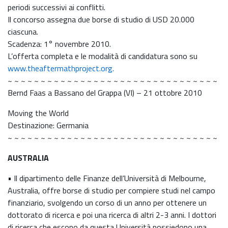
periodi successivi ai conflitti.
Il concorso assegna due borse di studio di USD 20.000
ciascuna.
Scadenza: 1° novembre 2010.
L’offerta completa e le modalità di candidatura sono su
www.theaftermathproject.org.
~ ~ ~ ~ ~ ~ ~ ~ ~ ~ ~ ~ ~ ~ ~ ~ ~ ~ ~ ~ ~ ~ ~ ~ ~ ~ ~ ~ ~ ~ ~ ~
Bernd Faas a Bassano del Grappa (VI) – 21 ottobre 2010
Moving the World
Destinazione: Germania
~ ~ ~ ~ ~ ~ ~ ~ ~ ~ ~ ~ ~ ~ ~ ~ ~ ~ ~ ~ ~ ~ ~ ~ ~ ~ ~ ~ ~ ~ ~ ~
AUSTRALIA
• Il dipartimento delle Finanze dell’Università di Melbourne,
Australia, offre borse di studio per compiere studi nel campo
finanziario, svolgendo un corso di un anno per ottenere un
dottorato di ricerca e poi una ricerca di altri 2-3 anni. I dottori
di ricerca che escono da questa Università possiedono una