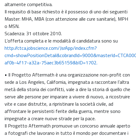
altamente competitiva.
Il requisito di base richiesto è il possesso di uno dei seguenti
Master: MHA, MBA (con attenzione alle cure sanitarie), MPH
o MSN.
Scadenza: 31 ottobre 2010.
L’offerta completa e le modalità di candidatura sono su
http://ctca.jobscience.com/JsrApp/index.cfm?
cmd=showPositionDetail&cobrandId=9000&masterId=CTCA00
af0b-4f17-a32a-75aec3b65159&bID=1702.
• Il Progetto Aftermath è una organizzazione non-profit con
sede a Los Angeles, California, impegnata a raccontare l’altra
metà della storia dei conflitti, vale a dire la storia di quello che
serve alle persone per imparare a vivere di nuovo, a ricostruire
vite e case distrutte, a ripristinare la società civile, ad
affrontare le persistenti ferite della guerra, mentre sono
impegnate a creare nuove strade per la pace.
Il Progetto Aftermath promuove un concorso annuale aperto
a fotografi che lavorano in tutto il mondo per documentare i