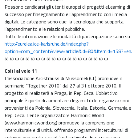
Possono candidarsi gli utenti europei di progetti eLearning di
successo per l’insegnamento e l’apprendimento con i media
digitali. Le categorie sono due: la tecnologia che supporta
l’apprendimento e le relazioni pubbliche.
Tutte le informazioni e le modalità di partecipazione sono su
http://eurelea.ice-karlsruhe.de/index.php?
option=com_content&view=article&id=80&Itemid=158?=en.
ω ω ω ω ω ω ω ω ω ω ω ω ω ω ω ω ω ω ω ω
Colti al volo 11
L’associazione Arcistrauss di Mussomeli (CL) promuove il
seminario “Together 2010” dal 27 al 31 ottobre 2010. Il
progetto si realizzerà a Praga, in Rep. Ceca. L’obiettivo
principale è quello di aumentare i legami tra le organizzazioni
provenienti da Polonia, Slovacchia, Italia, Estonia, Germania e
Rep. Ceca. L’ente organizzatore Harmonic World
(www.harmonicworld.org) promuove la comprensione
interculturale e di unità, offrendo programmi interculturali di
sviluppo personale, società ed ambiente. Essa si occupa