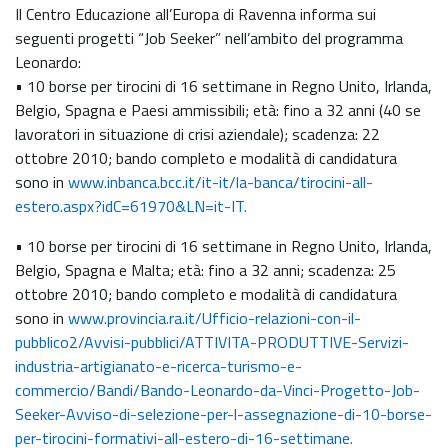
Il Centro Educazione all’Europa di Ravenna informa sui
seguenti progetti “Job Seeker” nell’ambito del programma
Leonardo:
• 10 borse per tirocini di 16 settimane in Regno Unito, Irlanda,
Belgio, Spagna e Paesi ammissibili; età: fino a 32 anni (40 se
lavoratori in situazione di crisi aziendale); scadenza: 22
ottobre 2010; bando completo e modalità di candidatura
sono in
www.inbanca.bcc.it/it-it/la-banca/tirocini-all-
estero.aspx?idC=61970&LN=it-IT.
• 10 borse per tirocini di 16 settimane in Regno Unito, Irlanda,
Belgio, Spagna e Malta; età: fino a 32 anni; scadenza: 25
ottobre 2010; bando completo e modalità di candidatura
sono in
www.provincia.ra.it/Ufficio-relazioni-con-il-
pubblico2/Avvisi-pubblici/ATTIVITA-PRODUTTIVE-Servizi-
industria-artigianato-e-ricerca-turismo-e-
commercio/Bandi/Bando-Leonardo-da-Vinci-Progetto-Job-
Seeker-Avviso-di-selezione-per-l-assegnazione-di-10-borse-
per-tirocini-formativi-all-estero-di-16-settimane.