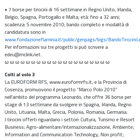
• 7 borse per tirocini di 16 settimane in Regno Unito, Irlanda,
Belgio, Spagna, Portogallo e Malta; età: fino a 32 anni;
scadenza: 5 novembre 2010; bando completo e modalità di
candidatura sono in
www.fondazioneflaminia.it/public/genpags/bigs/BandoTirocin
Per informazioni sui tre progetti si può scrivere a
edeu@mclink.net.
ω ω ω ω ω ω ω ω ω ω ω ω ω ω ω ω ω ω ω ω
Colti al volo 3
La EUROFORM RFS, www.euroformrfs.it, e la Provincia di
Cosenza, promuovono il progetto “Marco Polo 2010”
nell’ambito del programma Leonardo, che offre 36 borse per
stage di 13 settimane da svolgere in Spagna, Irlanda, Regno
Unito, Lituania, Malta, Grecia, Polonia, Romania, Germania.
I tirocini offerti riguardano i settori: Cultura, Turismo e Resort
Business; Agro-alimentare/Internazionalizzazione, Ambiente;
Information and Communication Technology, Non profit;