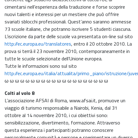
cimentarsi nell’esperienza della traduzione e forse scoprire
nuovi talenti e interessi per un mestiere che può offrire
svariati sblocchi professionali. Quest’anno saranno ammesse
73 scuole italiane, che potranno iscrivere 5 studenti ciascuna.
L’iscrizione da parte delle scuole va presentata on-line sul sito
http://ec.europa.eu/translatores
, entro il 20 ottobre 2010. La
prova si terrà il 23 novembre 2010, contemporaneamente in
tutte le scuole selezionate dell’Unione europea.
Tutte le informazioni sono sul sito
http://ec.europa.eu/italia/attualita/primo_piano/istruzione/j
ω ω ω ω ω ω ω ω ω ω ω ω ω ω ω ω ω ω ω ω
Colti al volo 8
L’associazione AFSAI di Roma, www.afsai.it, promuove un
viaggio di turismo responsabile a Nairobi, Kenia, dal 31
ottobre al 14 novembre 2010, i cui obiettivi sono:
sensibilizzazione, divertimento, formazione. Attraverso
questa esperienza i partecipanti potranno conoscere
personalmente comunità e persone e sperimentare un diverso