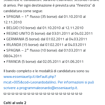
di arrivo. Per ogni destinazione è prevista una “finestra” di
candidatura come segue:
• SPAGNA – 1° flusso (35 borse): dal 01.10.2010 al
12.11.2010
• BELGIO (10 borse): dal 01.10.2010 al 12.11.2010
• REGNO UNITO (5 borse): dal 03.01.2011 al 04.02.2011
• GERMANIA (5 borse): dal 07.02.2011 al 04.03.2011
• IRLANDA (15 borse): dal 07.02.2011 al 04.03.2011
• SPAGNA – 2° flusso (10 borse): dal 07.03.2011 al
08.04.2011
• FRANCIA (5 borse): dal 02.05.2011 al 01.06.2011
Il bando completo e le modalità di candidatura sono su
www.esseniauetp.it/default.php?
mcat=005&cod=LeonardodaVinci. Per informazioni si può
scrivere a programmaleonardo@esseniauetp.it.
ω ω ω ω ω ω ω ω ω ω ω ω ω ω ω ω ω ω ω ω
Colti al volo 2