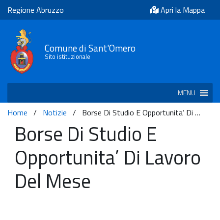
Regione Abruzzo
Apri la Mappa
Comune di Sant'Omero
Sito istituzionale
MENU
Home
/
Notizie
/
Borse Di Studio E Opportunita’ Di …
Borse Di Studio E
Opportunita’ Di Lavoro
Del Mese