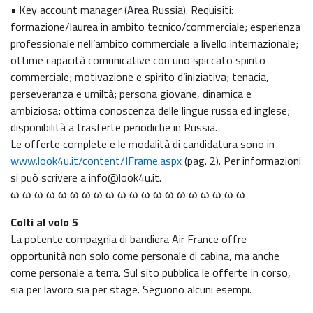
• Key account manager (Area Russia). Requisiti:
formazione/laurea in ambito tecnico/commerciale; esperienza
professionale nell’ambito commerciale a livello internazionale;
ottime capacità comunicative con uno spiccato spirito
commerciale; motivazione e spirito d’iniziativa; tenacia,
perseveranza e umiltà; persona giovane, dinamica e
ambiziosa; ottima conoscenza delle lingue russa ed inglese;
disponibilità a trasferte periodiche in Russia.
Le offerte complete e le modalità di candidatura sono in
www.look4u.it/content/IFrame.aspx
(pag. 2). Per informazioni
si può scrivere a info@look4u.it.
ω ω ω ω ω ω ω ω ω ω ω ω ω ω ω ω ω ω ω ω
Colti al volo 5
La potente compagnia di bandiera Air France offre
opportunità non solo come personale di cabina, ma anche
come personale a terra. Sul sito pubblica le offerte in corso,
sia per lavoro sia per stage. Seguono alcuni esempi.