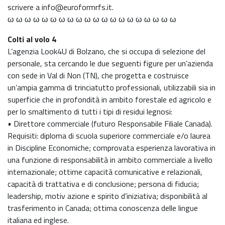
scrivere a info@euroformrfs.it.
ω ω ω ω ω ω ω ω ω ω ω ω ω ω ω ω ω ω ω ω
Colti al volo 4
L’agenzia Look4U di Bolzano, che si occupa di selezione del
personale, sta cercando le due seguenti figure per un’azienda
con sede in Val di Non (TN), che progetta e costruisce
un’ampia gamma di trinciatutto professionali, utilizzabili sia in
superficie che in profondità in ambito forestale ed agricolo e
per lo smaltimento di tutti i tipi di residui legnosi:
• Direttore commerciale (futuro Responsabile Filiale Canada).
Requisiti: diploma di scuola superiore commerciale e/o laurea
in Discipline Economiche; comprovata esperienza lavorativa in
una funzione di responsabilità in ambito commerciale a livello
internazionale; ottime capacità comunicative e relazionali,
capacità di trattativa e di conclusione; persona di fiducia;
leadership, motiv azione e spirito d’iniziativa; disponibilità al
trasferimento in Canada; ottima conoscenza delle lingue
italiana ed inglese.