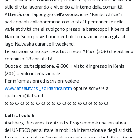
stile di vita lavorando e vivendo all’interno della comunità.
Attività: con l’appoggio dell’associazione “Karibu Africa” i
partecipanti collaboreranno con lo staff permanente nelle
varie attività che si svolgono presso la baraccopoli Kibeira di
Nairobi. Sono previsti momenti di formazione e una gita al
lago Naivasha durante il weekend.
Le iscrizioni sono aperte a tutti i soci AFSAI (30€) che abbiano
compiuto 18 anni d’età.
Quota di partecipazione: € 600 + visto d’ingresso in Kenia
(20€) + volo internazionale.
Per informazioni ed iscrizioni vedere
www.afsai.it/ts_solidafrica.htm
oppure scrivere a
r.palmiero@afsai.it.
ω ω ω ω ω ω ω ω ω ω ω ω ω ω ω ω ω ω ω ω
Colti al volo 9
Aschberg Bursaries for Artists Programme è una iniziativa
dell’UNESCO per aiutare la mobilità internazionale degli artisti.
Il programma offre 16 residenze per giovani artisti (tra i 25 ei