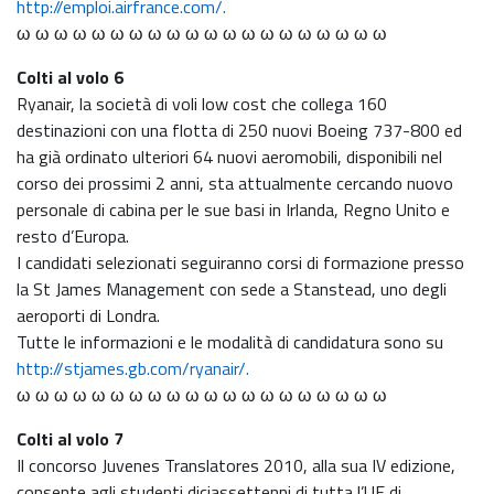
http://emploi.airfrance.com/.
ω ω ω ω ω ω ω ω ω ω ω ω ω ω ω ω ω ω ω ω
Colti al volo 6
Ryanair, la società di voli low cost che collega 160
destinazioni con una flotta di 250 nuovi Boeing 737-800 ed
ha già ordinato ulteriori 64 nuovi aeromobili, disponibili nel
corso dei prossimi 2 anni, sta attualmente cercando nuovo
personale di cabina per le sue basi in Irlanda, Regno Unito e
resto d’Europa.
I candidati selezionati seguiranno corsi di formazione presso
la St James Management con sede a Stanstead, uno degli
aeroporti di Londra.
Tutte le informazioni e le modalità di candidatura sono su
http://stjames.gb.com/ryanair/.
ω ω ω ω ω ω ω ω ω ω ω ω ω ω ω ω ω ω ω ω
Colti al volo 7
Il concorso Juvenes Translatores 2010, alla sua IV edizione,
consente agli studenti diciassettenni di tutta l’UE di