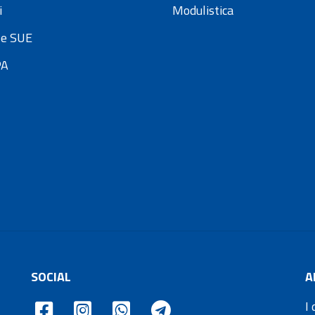
i
Modulistica
e SUE
PA
SOCIAL
A
I 