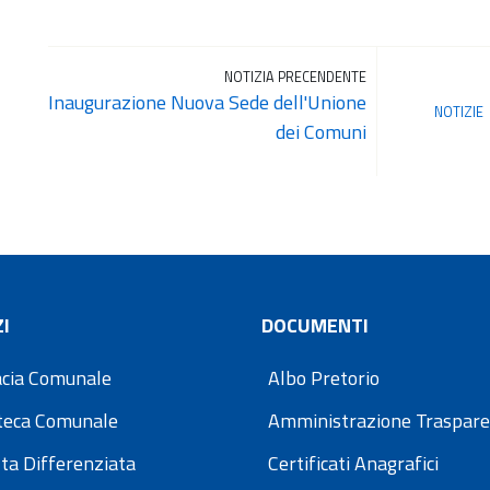
NOTIZIA PRECENDENTE
Inaugurazione Nuova Sede dell'Unione
NOTIZIE
dei Comuni
I
DOCUMENTI
cia Comunale
Albo Pretorio
oteca Comunale
Amministrazione Traspar
ta Differenziata
Certificati Anagrafici