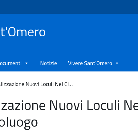
nt'Omero
ocumenti
Notizie
Vivere Sant’Omero
lizzazione Nuovi Loculi Nel Ci…
zzazione Nuovi Loculi Ne
oluogo