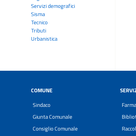
Servizi demografici
Sisma
Tecnico
Tributi
Urbanistica
COMUNE
SERVIZ
Sindaco
Farma
Giunta Comunale
Bibli
Consiglio Comunale
Raccol