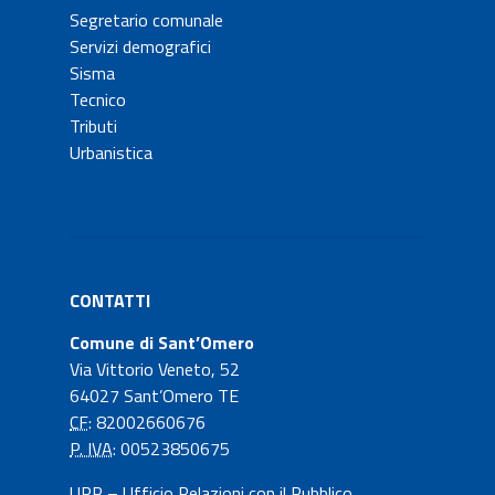
Segretario comunale
Servizi demografici
Sisma
Tecnico
Tributi
Urbanistica
CONTATTI
Comune di Sant’Omero
Via Vittorio Veneto, 52
64027 Sant’Omero TE
CF
: 82002660676
P. IVA
: 00523850675
URP – Ufficio Relazioni con il Pubblico