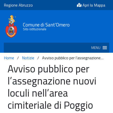
Regione Abruzzo
Apri la Mappa
Comune di Sant'Omero
Sito istituzionale
MENU
Home
/
Notizie
/
Avviso pubblico per l’assegnazione…
Avviso pubblico per
l’assegnazione nuovi
loculi nell’area
cimiteriale di Poggio