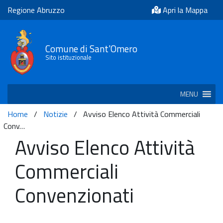
Regione Abruzzo
Apri la Mappa
Comune di Sant'Omero
Sito istituzionale
MENU
Home
/
Notizie
/
Avviso Elenco Attività Commerciali
Conv…
Avviso Elenco Attività
Commerciali
Convenzionati