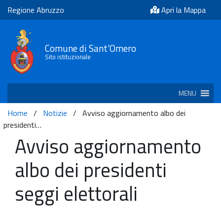
Regione Abruzzo
Apri la Mappa
Comune di Sant'Omero
Sito istituzionale
MENU
Home
/
Notizie
/
Avviso aggiornamento albo dei
presidenti…
Avviso aggiornamento
albo dei presidenti
seggi elettorali