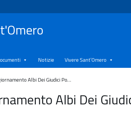
nt'Omero
ocumenti
Notizie
Vivere Sant’Omero
iornamento Albi Dei Giudici Po…
rnamento Albi Dei Giudi