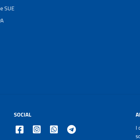
e SUE
PA
SOCIAL
A
I 
s