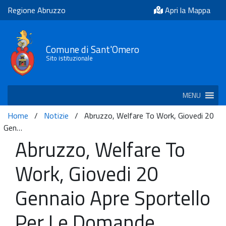
Regione Abruzzo
Apri la Mappa
Comune di Sant'Omero
Sito istituzionale
MENU
Home
/
Notizie
/
Abruzzo, Welfare To Work, Giovedi 20
Gen…
Abruzzo, Welfare To
Work, Giovedi 20
Gennaio Apre Sportello
Per Le Domande