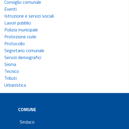
Consiglio comunale
Eventi
Istruzione e servizi sociali
Lavori pubblici
Polizia municipale
Protezione civile
Protocollo
Segretario comunale
Servizi demografici
Sisma
Tecnico
Tributi
Urbanistica
COMUNE
Sindaco