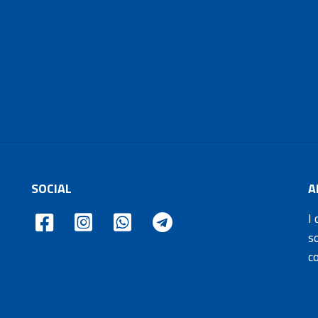
SOCIAL
A
I 
s
c