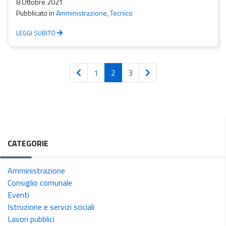
8 Ottobre 2021
Pubblicato in
Amministrazione
,
Tecnico
LEGGI SUBITO
Pagina
Pagina
Pagina
1
2
3
CATEGORIE
Amministrazione
Consiglio comunale
Eventi
Istruzione e servizi sociali
Lavori pubblici