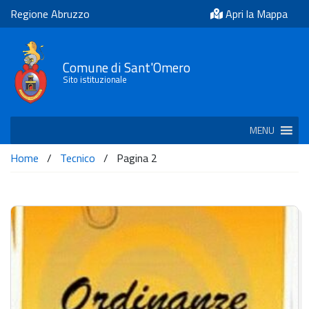
Regione Abruzzo
Apri la Mappa
Comune di Sant'Omero
Sito istituzionale
MENU
Home
/
Tecnico
/
Pagina 2